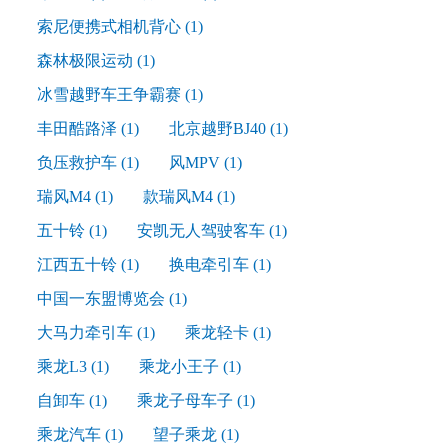
索尼便携式相机背心
(1)
森林极限运动
(1)
冰雪越野车王争霸赛
(1)
丰田酷路泽
(1)
北京越野BJ40
(1)
负压救护车
(1)
风MPV
(1)
瑞风M4
(1)
款瑞风M4
(1)
五十铃
(1)
安凯无人驾驶客车
(1)
江西五十铃
(1)
换电牵引车
(1)
中国一东盟博览会
(1)
大马力牵引车
(1)
乘龙轻卡
(1)
乘龙L3
(1)
乘龙小王子
(1)
自卸车
(1)
乘龙子母车子
(1)
乘龙汽车
(1)
望子乘龙
(1)