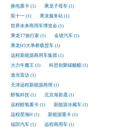
换电重卡
(1)
乘龙子母车
(1)
双十一
(1)
乘龙服务站
(1)
世界未来商用车博览会
(1)
乘龙T7旅行家
(1)
金琥汽车
(1)
乘龙H5大单桥载货车
(1)
远程新能源商用车集团
(1)
大力牛魔王
(1)
科思创聚碳酸酯
(1)
激光雷达
(1)
天津远程新能源商用
(1)
醇氢科技
(1)
北京海新晟
(1)
远程醇氢重卡
(1)
新能源冷藏车
(1)
远程星瀚H
(1)
新能源重卡
(1)
福田汽车
(1)
远程商用车
(1)